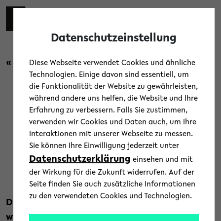
Skip to main content
Toggl
Datenschutzeinstellung
« Zurück zur Übersicht
Diese Webseite verwendet Cookies und ähnliche
Technologien. Einige davon sind essentiell, um
die Funktionalität der Website zu gewährleisten,
Forschung
/
Uni-Leben
während andere uns helfen, die Website und Ihre
Erfahrung zu verbessern. Falls Sie zustimmen,
ZiF-Forschungsgruppe:
verwenden wir Cookies und Daten auch, um Ihre
Interaktionen mit unserer Webseite zu messen.
Flexibilität gleich doppelt
Sie können Ihre Einwilligung jederzeit unter
Datenschutzerklärung
einsehen und mit
13. Mai 2020
der Wirkung für die Zukunft widerrufen. Auf der
Text: Universität Bielefeld
Seite finden Sie auch zusätzliche Informationen
zu den verwendeten Cookies und Technologien.
Die aktuelle ZiF-Forschungsgruppe arbeitet
wegen der Coronapandemie mittlerweile fast