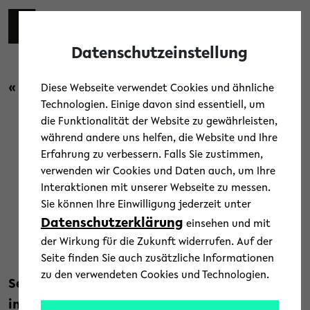
Skip to main content
Toggl
Datenschutzeinstellung
« Zurück zur Übersicht
Diese Webseite verwendet Cookies und ähnliche
Technologien. Einige davon sind essentiell, um
die Funktionalität der Website zu gewährleisten,
Campus
/
Jubiläum
/
Kultur
während andere uns helfen, die Website und Ihre
Erfahrung zu verbessern. Falls Sie zustimmen,
Ausstellung zu 45 Jahre
verwenden wir Cookies und Daten auch, um Ihre
Interaktionen mit unserer Webseite zu messen.
Verfasste Studierendenschaft
Sie können Ihre Einwilligung jederzeit unter
Datenschutzerklärung
einsehen und mit
28. November 2019
der Wirkung für die Zukunft widerrufen. Auf der
Text: Ann-Christin Kühn
Seite finden Sie auch zusätzliche Informationen
zu den verwendeten Cookies und Technologien.
Seit dem 13. November ist in der Unihalle und
im UniQ die Ausstellung „45 Jahre Verfasste