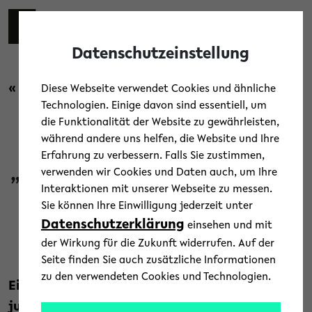
Skip to main content
Toggl
Datenschutzeinstellung
« Zurück zur Übersicht
Diese Webseite verwendet Cookies und ähnliche
Technologien. Einige davon sind essentiell, um
die Funktionalität der Website zu gewährleisten,
Forschung
/
Menschen
während andere uns helfen, die Website und Ihre
Erfahrung zu verbessern. Falls Sie zustimmen,
„Neue Kontakte, neue Einflüsse,
verwenden wir Cookies und Daten auch, um Ihre
Interaktionen mit unserer Webseite zu messen.
neue Gedanken“
Sie können Ihre Einwilligung jederzeit unter
Datenschutzerklärung
einsehen und mit
21. November 2019
der Wirkung für die Zukunft widerrufen. Auf der
Text: Maren Berthold
Seite finden Sie auch zusätzliche Informationen
zu den verwendeten Cookies und Technologien.
Ein Nachwuchsförderprogramm, in dem
junge, herausragende Wissenschaftlerinnen