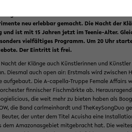
 dem letzten Tag der Vorlesungszeit. Seit 2004 wir
ußergewöhnliche Architektur der Universität durc
imente neu erlebbar gemacht. Die Nacht der Kl
 und ist mit 15 Jahren jetzt im Teenie-Alter. Gle
sonders vielfältiges Programm. Um 20 Uhr starte
bote. Der Eintritt ist frei.
e Nacht der Klänge auch Künstlerinnen und Künstler
an. Diesmal auch open air: Erstmals wird zwische
 aufgebaut. Die A-capella-Truppe Female Affairs we
alorchester finnischer Fischmärkte ab. Herausragend
oogielicious, die weit mehr zu bieten haben als Boog
LOW, die Band carlmeinhardt und TheKeySongDuo ge
Beuter, der unter dem Titel Acuisha eine Installat
aus dem Amazonasgebiet mitgebracht hat. Die weites