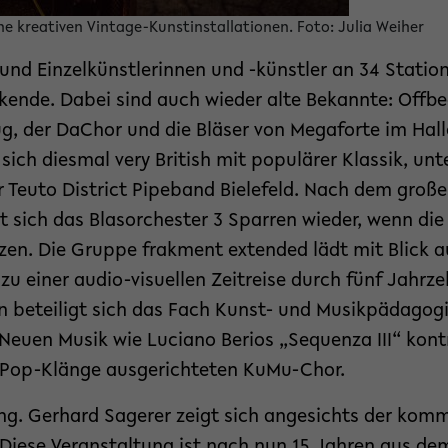
ne kreativen Vintage-Kunstinstallationen. Foto: Julia Weiher
und Einzelkünstlerinnen und -künstler an 34 Stati
kende. Dabei sind auch wieder alte Bekannte: Offbe
g, der DaChor und die Bläser von Megaforte im Hal
 sich diesmal very British mit populärer Klassik, un
r Teuto District Pipeband Bielefeld. Nach dem groß
t sich das Blasorchester 3 Sparren wieder, wenn di
zen. Die Gruppe frakment extended lädt mit Blick a
zu einer audio-visuellen Zeitreise durch fünf Jahrze
 beteiligt sich das Fach Kunst- und Musikpädagogi
 Neuen Musik wie Luciano Berios „Sequenza III“ kon
 Pop-Klänge ausgerichteten KuMu-Chor.
-Ing. Gerhard Sagerer zeigt sich angesichts der ko
„Diese Veranstaltung ist nach nun 15 Jahren aus de