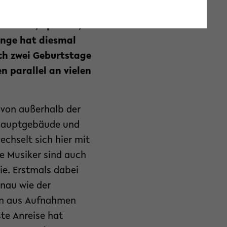
d bei dieser Kult-
h Musik, Sprache,
änge hat diesmal
ich zwei Geburtstage
n parallel an vielen
 von außerhalb der
n Hauptgebäude und
chselt sich hier mit
e Musiker sind auch
ie. Erstmals dabei
nau wie der
ion aus Aufnahmen
te Anreise hat