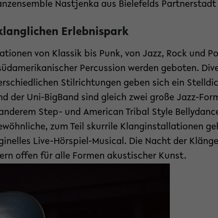
nzensemble Nastjenka aus Bielefelds Partnerstad
 klanglichen Erlebnispark
ationen von Klassik bis Punk, von Jazz, Rock und Po
 südamerikanischer Percussion werden geboten. Div
schiedlichen Stilrichtungen geben sich ein Stelldi
d der Uni-BigBand sind gleich zwei große Jazz-For
 anderem Step- und American Tribal Style Bellydanc
ewöhnliche, zum Teil skurrile Klanginstallationen 
inelles Live-Hörspiel-Musical. Die Nacht der Klänge 
rn offen für alle Formen akustischer Kunst.