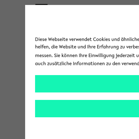
Skip to main content
« Zurück zur Übersicht
Diese Webseite verwendet Cookies und ähnliche 
helfen, die Website und Ihre Erfahrung zu verb
messen. Sie können Ihre Einwilligung jederzeit 
auch zusätzliche Informationen zu den verwen
Nacht der Kläng
Auch im Jahr des 50.