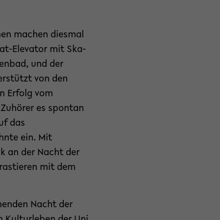
onen machen diesmal
at-Elevator mit Ska-
lenbad, und der
terstützt von den
en Erfolg vom
e Zuhörer es spontan
uf das
hnte ein. Mit
k an der Nacht der
trastieren mit dem
mmenden Nacht der
m Kulturleben der Uni