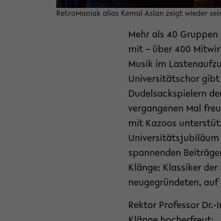
RetroManiak alias Kemal Aslan zeigt wieder sei
Mehr als 40 Gruppen 
mit – über 400 Mitwir
Musik im Lastenaufzu
Universitätschor gibt
Dudelsackspielern de
vergangenen Mal freu
mit Kazoos unterstüt
Universitätsjubiläum 
spannenden Beiträgen
Klänge: Klassiker der
neugegründeten, auf
Rektor Professor Dr.
Klänge hocherfreut: 