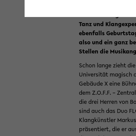
Klänge – am 12. Juli,
Veranstaltung die a
Tanz und Klangexper
ebenfalls Geburtstag
also und ein ganz be
Stellen die Musikange
Schon lange zieht di
Universität magisch 
Gebäude X eine Bühne
dem Z.O.F.F. – Zentr
die drei Herren von B
sind auch das Duo F
Klangkünstler Markus 
präsentiert, die er 