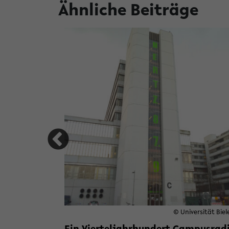
Ähnliche Beiträge
© Marc Wellmann
© Universität Biel