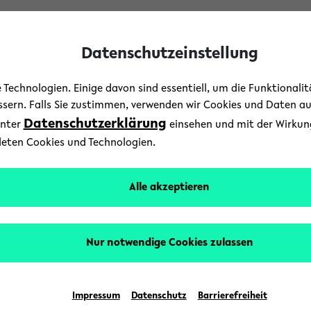
Datenschutzeinstellung
Technologien. Einige davon sind essentiell, um die Funktionali
essern. Falls Sie zustimmen, verwenden wir Cookies und Daten a
Datenschutzerklärung
unter
einsehen und mit der Wirkung 
Campus
/
Jubiläum
/
Kultur
/
Uni-Leben
deten Cookies und Technologien.
e im Jubiläumsjahr: Akus
Alle akzeptieren
dem Campus
Nur notwendige Cookies zulassen
3. Juli 2019
Text: Universität Bielefeld
Impressum
Datenschutz
Barrierefreiheit
 Geburtstages der Universität Bielefeld gibt es e