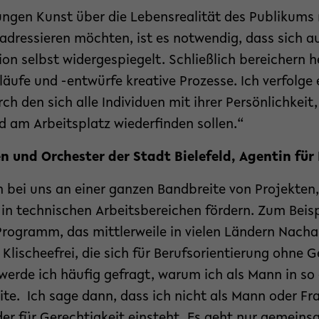
ungen Kunst über die Lebensrealität des Publikums
 adressieren möchten, ist es notwendig, dass sich au
tion selbst widergespiegelt. Schließlich bereichern 
äufe und -entwürfe kreative Prozesse. Ich verfolge 
rch den sich alle Individuen mit ihrer Persönlichkeit
 am Arbeitsplatz wiederfinden sollen.“
n und Orchester der Stadt Bielefeld, Agentin für 
 bei uns an einer ganzen Bandbreite von Projekten,
m in technischen Arbeitsbereichen fördern. Zum Beisp
n Programm, das mittlerweile in vielen Ländern Nac
e Klischeefrei, die sich für Berufsorientierung ohne 
 werde ich häufig gefragt, warum ich als Mann in so
te. Ich sage dann, dass ich nicht als Mann oder Fra
er für Gerechtigkeit einsteht. Es geht nur gemeins