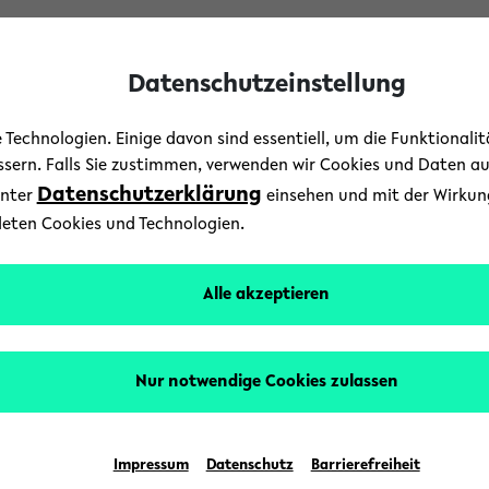
Datenschutzeinstellung
Technologien. Einige davon sind essentiell, um die Funktionali
essern. Falls Sie zustimmen, verwenden wir Cookies und Daten a
Datenschutzerklärung
unter
einsehen und mit der Wirkung 
Campus
/
Menschen
deten Cookies und Technologien.
 in Unternehmen: Was be
Alle akzeptieren
23. Mai 2019
Text: Universität Bielefeld
Nur notwendige Cookies zulassen
nd Institutionen mit Vielfalt um? Hierzu können
ai Studierende mit Arbeitgebern der Region ins
Impressum
Datenschutz
Barrierefreiheit