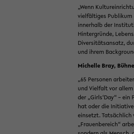
„Wenn Kultureinricht
vielfältiges Publikum
innerhalb der Institu
Hintergründe, Lebensl
Diversitätsansatz, du
und ihrem Background
Michelle Bray, Bühne
„65 Personen arbeiten
und Vielfalt vor alle
der „Girls‘Day“ – ei
hat oder die Initiativ
einsetzt. Tatsächlich
„Frauenbereich“ arbei
sondern als Mensch, d