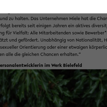
e von Ingenieurinnen und Frauen in Führungspositio
um geht, mehr Frauen in unseren technischen Arbe
und zu halten. Das Unternehmen Miele hat die Chart
folgt bereits seit einigen Jahren ein aktives diver
ung für Vielfalt: Alle Mitarbeitenden sowie Bewerbe
tzt und gefördert. Unabhängig von Nationalität, H
 sexueller Orientierung oder einer etwaigen körperli
en alle die gleichen Chancen erhalten.“
Personalentwicklerin im Werk Bielefeld