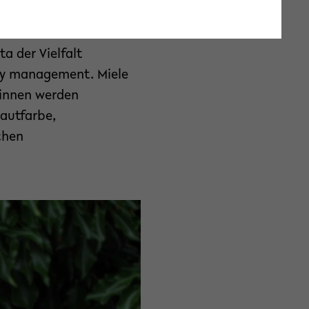
nen bei uns sind sehr
itsbereichen zu
a der Vielfalt
sity management. Miele
r*innen werden
autfarbe,
chen