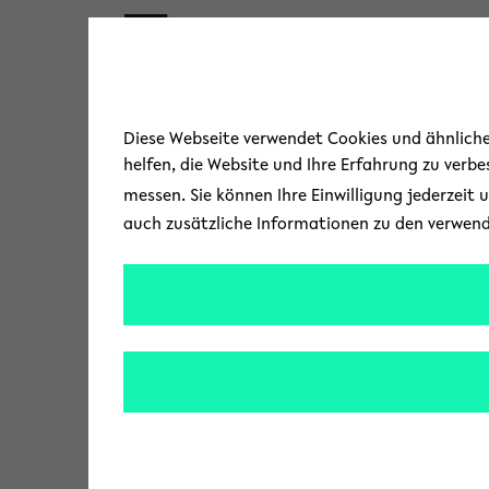
Skip to main content
« Zurück zur Übersicht
Diese Webseite verwendet Cookies und ähnliche 
helfen, die Website und Ihre Erfahrung zu verb
messen. Sie können Ihre Einwilligung jederzeit 
auch zusätzliche Informationen zu den verwen
Diversität
Wie gehen Betriebe u
World Café am 28. M