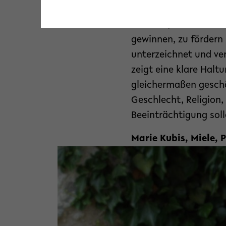
„Engagierte Netzwerk
wirksam, wenn es dar
gewinnen, zu fördern 
unterzeichnet und ver
zeigt eine klare Halt
gleichermaßen geschä
Geschlecht, Religion,
Beeinträchtigung soll
Marie Kubis, Miele, 