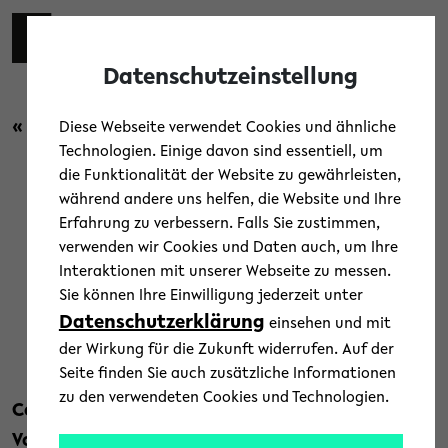
Skip to main content
Toggl
Datenschutzeinstellung
« Zurück zur Übersicht
Diese Webseite verwendet Cookies und ähnliche
Technologien. Einige davon sind essentiell, um
die Funktionalität der Website zu gewährleisten,
Forschung
/
Menschen
während andere uns helfen, die Website und Ihre
Erfahrung zu verbessern. Falls Sie zustimmen,
Professorin Dr. Elena Esposito
verwenden wir Cookies und Daten auch, um Ihre
Interaktionen mit unserer Webseite zu messen.
erhält ERC Advanced Grant
Sie können Ihre Einwilligung jederzeit unter
Datenschutzerklärung
einsehen und mit
28. März 2019
der Wirkung für die Zukunft widerrufen. Auf der
Text: Universität Bielefeld
Seite finden Sie auch zusätzliche Informationen
zu den verwendeten Cookies und Technologien.
Computer werten Daten aus, die dann für
Vorhersagen genutzt werden, für Medizin,