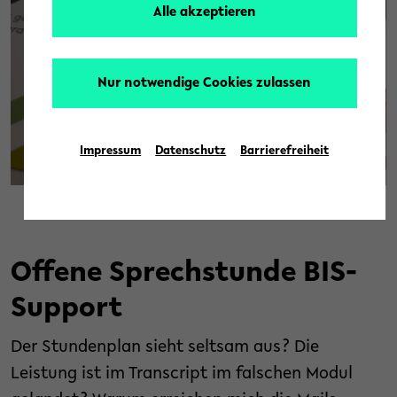
Alle akzeptieren
Nur notwendige Cookies zulassen
Impressum
Datenschutz
Barrierefreiheit
© Ingrid Tiemann
Offene Sprechstunde BIS-
Support
Der Stundenplan sieht seltsam aus? Die
Leistung ist im Transcript im falschen Modul