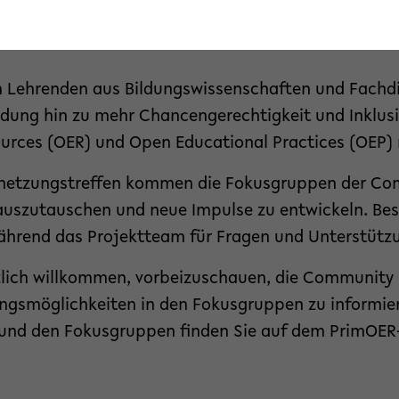
 Lehrenden aus Bildungswissenschaften und Fachd
ildung hin zu mehr Chancengerechtigkeit und Inklusi
rces (OER) und Open Educational Practices (OEP) 
rnetzungstreffen kommen die Fokusgruppen der C
auszutauschen und neue Impulse zu entwickeln. Be
ährend das Projektteam für Fragen und Unterstützu
erzlich willkommen, vorbeizuschauen, die Community
ngsmöglichkeiten in den Fokusgruppen zu informier
und den Fokusgruppen finden Sie auf dem PrimOER