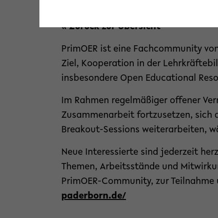
« Zurück zur Übersicht
PrimOER ist eine Fachcommunity von
Ziel, Kooperation in der Lehrkräfteb
insbesondere Open Educational Resou
Im Rahmen regelmäßiger offener Ve
Zusammenarbeit fortzusetzen, sich 
Breakout-Sessions weiterarbeiten, w
Neue Interessierte sind jederzeit h
Themen, Arbeitsstände und Mitwirku
PrimOER-Community, zur Teilnahme 
paderborn.de/