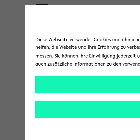
Skip to main content
Diese Webseite verwendet Cookies und ähnliche 
helfen, die Website und Ihre Erfahrung zu verb
messen. Sie können Ihre Einwilligung jederzeit 
Austausch, Netzwerk
auch zusätzliche Informationen zu den verwen
PrimOER: Offen
Sprechstunde
12.08.2026
11:00 - 12:00
Online via Zoom
zu Ihrem Kalender hinzufügen (iCAL