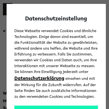
Skip to main content
Toggl
Datenschutzeinstellung
« Zurück zur Übersicht
Diese Webseite verwendet Cookies und ähnliche
Technologien. Einige davon sind essentiell, um
die Funktionalität der Website zu gewährleisten,
während andere uns helfen, die Website und Ihre
Zellen ziehen bei
Erfahrung zu verbessern. Falls Sie zustimmen,
verwenden wir Cookies und Daten auch, um Ihre
Sauerstoffmangel die
Interaktionen mit unserer Webseite zu messen.
Notbremse
Sie können Ihre Einwilligung jederzeit unter
Datenschutzerklärung
einsehen und mit
19. November 2025
der Wirkung für die Zukunft widerrufen. Auf der
Seite finden Sie auch zusätzliche Informationen
Wenn es menschlichen Zellen an Sauerstoff
zu den verwendeten Cookies und Technologien.
mangelt, müssen sie reagieren. Denn ohne
Sauerstoff kann über den Stoffwechsel kaum