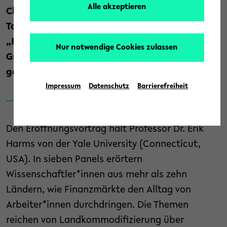
Alle akzeptieren
China, Vietnam und Laos verändert. Die
Tagung ist Auftakt für das Projekt
„FinancialLives“, das mit einem Consolidator
Nur notwendige Cookies zulassen
Grant des Europäischen Forschungsrats (ERC)
gefördert wird.
Impressum
Datenschutz
Barrierefreiheit
Den Eröffnungsvortrag hält Professor Dr. Erik
Harms von der Yale University (Connecticut,
USA). In sieben Panels erörtern
Wissenschaftler*innen aus mehr als zehn
Ländern, wie Finanzmärkte den Alltag von
Arbeiter*innen durchdringen. Die Themen
reichen von Landkommodifizierung über