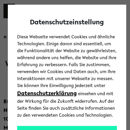
Skip to main content
Toggl
Datenschutzeinstellung
« Zurück zur Übersicht
Diese Webseite verwendet Cookies und ähnliche
Technologien. Einige davon sind essentiell, um
die Funktionalität der Website zu gewährleisten,
während andere uns helfen, die Website und Ihre
Wie Finanzmärkte den Alltag in
Erfahrung zu verbessern. Falls Sie zustimmen,
verwenden wir Cookies und Daten auch, um Ihre
Asien umformen
Interaktionen mit unserer Webseite zu messen.
Sie können Ihre Einwilligung jederzeit unter
7. April 2026
Datenschutzerklärung
einsehen und mit
Rund 40 Wissenschaftler*innen aus Europa,
der Wirkung für die Zukunft widerrufen. Auf der
Seite finden Sie auch zusätzliche Informationen
Nordamerika und Asien diskutieren vom 8. bis
zu den verwendeten Cookies und Technologien.
10. April an der Universität Bielefeld, wie
Marktlogik sozialistische Gesellschaften in