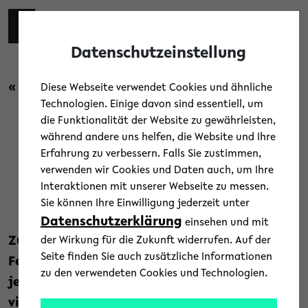
Skip to main content
Toggl
Datenschutzeinstellung
« Zurück zur Übersicht
Diese Webseite verwendet Cookies und ähnliche
Technologien. Einige davon sind essentiell, um
die Funktionalität der Website zu gewährleisten,
während andere uns helfen, die Website und Ihre
Selten ist nicht gleich
Erfahrung zu verbessern. Falls Sie zustimmen,
verwenden wir Cookies und Daten auch, um Ihre
unbedeutend
Interaktionen mit unserer Webseite zu messen.
Sie können Ihre Einwilligung jederzeit unter
24. Februar 2026
Datenschutzerklärung
einsehen und mit
Zum Tag der Seltenen Erkrankungen am 28.
der Wirkung für die Zukunft widerrufen. Auf der
Seite finden Sie auch zusätzliche Informationen
Februar rücken Krankheiten in den Fokus, die
zu den verwendeten Cookies und Technologien.
jede für sich selten sind, in der Summe jedoch
viele Familien betreffen. An der Universität