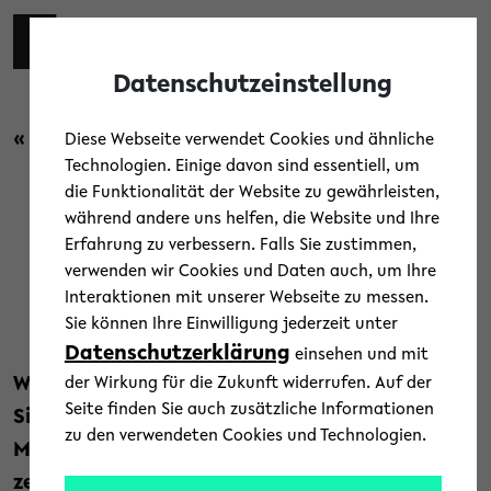
Skip to main content
Toggl
Datenschutzeinstellung
« Zurück zur Übersicht
Diese Webseite verwendet Cookies und ähnliche
Technologien. Einige davon sind essentiell, um
die Funktionalität der Website zu gewährleisten,
während andere uns helfen, die Website und Ihre
Menschen und Maschinen
Erfahrung zu verbessern. Falls Sie zustimmen,
verwenden wir Cookies und Daten auch, um Ihre
lernen anders
Interaktionen mit unserer Webseite zu messen.
Sie können Ihre Einwilligung jederzeit unter
15. September 2025
Datenschutzerklärung
einsehen und mit
Wie gelingt es Menschen, sich auf völlig neue
der Wirkung für die Zukunft widerrufen. Auf der
Seite finden Sie auch zusätzliche Informationen
Situationen einzustellen und warum tun sich
zu den verwendeten Cookies und Technologien.
Maschinen damit oft so schwer? Diese
zentrale Frage untersuchen Forschende aus