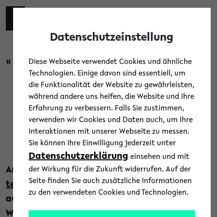
Skip to main content
Toggl
Datenschutzeinstellung
« Zurück zur Übersicht
Diese Webseite verwendet Cookies und ähnliche
Technologien. Einige davon sind essentiell, um
die Funktionalität der Website zu gewährleisten,
während andere uns helfen, die Website und Ihre
Denkanstöße live: teutolab-
Erfahrung zu verbessern. Falls Sie zustimmen,
verwenden wir Cookies und Daten auch, um Ihre
sozialwissenschaften startet
Interaktionen mit unserer Webseite zu messen.
Sie können Ihre Einwilligung jederzeit unter
6. Januar 2026
Datenschutzerklärung
einsehen und mit
An der Universität Bielefeld entsteht mit dem
der Wirkung für die Zukunft widerrufen. Auf der
Seite finden Sie auch zusätzliche Informationen
teutolab-sozialwissenschaften
ein neuer
zu den verwendeten Cookies und Technologien.
außerschulischer Lernort: Er verbindet Politik,
Wirtschaft und Soziologie und lädt