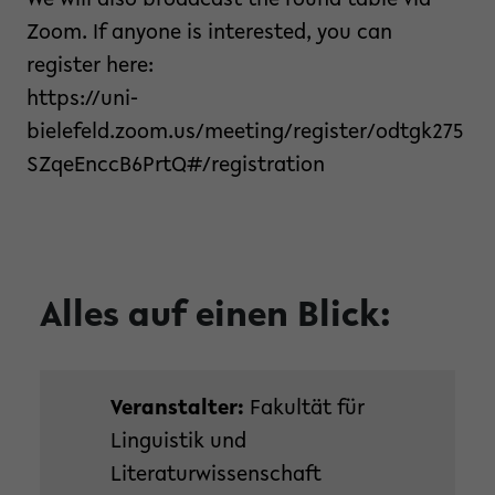
We will also broadcast the round table via
Zoom. If anyone is interested, you can
register here:
https://uni-
bielefeld.zoom.us/meeting/register/odtgk275
SZqeEnccB6PrtQ#/registration
Alles auf einen Blick:
Veranstalter:
Fakultät für
Linguistik und
Literaturwissenschaft