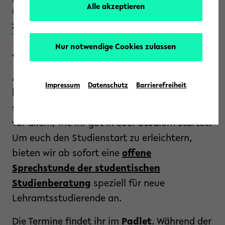
09:30 - 10:00
Alle akzeptieren
Universität Hauptgebäude
zu Ihrem Kalender hinzufügen (iCAL/.ics)
Nur notwendige Cookies zulassen
« Zurück zur Übersicht
Alles ist plötzlich neu und unbekannt –
Impressum
Datenschutz
Barrierefreiheit
bestimmt habt ihr tausend Fragen, was
studieren ist, was ihr beachten solltet und
vor allem, wie ihr gut in euer Studium startet.
Um euch den Studienstart zu erleichtern,
bieten wir ab sofort eine
offene
Sprechstunde der studentischen
Studienberatung
speziell für neue
Lehramtsstudierende an.
Die Termine findet ihr im
Padlet
. Während der