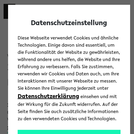
Skip to main content
Toggl
Datenschutzeinstellung
Diese Webseite verwendet Cookies und ähnliche
Technologien. Einige davon sind essentiell, um
die Funktionalität der Website zu gewährleisten,
Workshop
während andere uns helfen, die Website und Ihre
SoundLAB
Erfahrung zu verbessern. Falls Sie zustimmen,
verwenden wir Cookies und Daten auch, um Ihre
Mit den Ohren sehen
Interaktionen mit unserer Webseite zu messen.
Sie können Ihre Einwilligung jederzeit unter
Datenschutzerklärung
einsehen und mit
der Wirkung für die Zukunft widerrufen. Auf der
30.01.2026
Seite finden Sie auch zusätzliche Informationen
09:00 - 11:00
zu den verwendeten Cookies und Technologien.
Wissenswerkstadt
zu Ihrem Kalender hinzufügen (iCAL/.ics)