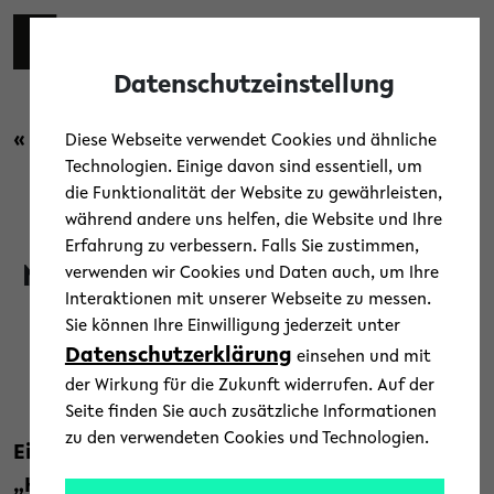
Skip to main content
Toggl
Datenschutzeinstellung
« Zurück zur Übersicht
Diese Webseite verwendet Cookies und ähnliche
Technologien. Einige davon sind essentiell, um
die Funktionalität der Website zu gewährleisten,
Forschung
/
News
während andere uns helfen, die Website und Ihre
Erfahrung zu verbessern. Falls Sie zustimmen,
Mensch-Roboter-Kollaboration
verwenden wir Cookies und Daten auch, um Ihre
Interaktionen mit unserer Webseite zu messen.
in der Zukunft
Sie können Ihre Einwilligung jederzeit unter
Datenschutzerklärung
einsehen und mit
6. Juli 2023
der Wirkung für die Zukunft widerrufen. Auf der
Text: Julia Völker
Seite finden Sie auch zusätzliche Informationen
zu den verwendeten Cookies und Technologien.
Ein Kick-off-Workshop zum Projektstart von
„Hybrid-Living“ hat Ende Juni alle