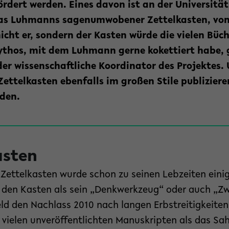
rdert werden. Eines davon ist an der Universität 
las Luhmanns sagenumwobener Zettelkasten, von
icht er, sondern der Kasten würde die vielen Büch
 Mythos, mit dem Luhmann gerne kokettiert habe, 
er wissenschaftliche Koordinator des Projektes. 
ettelkasten ebenfalls im großen Stile publiziere
den.
asten
ettelkasten wurde schon zu seinen Lebzeiten eini
e den Kasten als sein „Denkwerkzeug“ oder auch „Zw
feld den Nachlass 2010 nach langen Erbstreitigkeiten
 vielen unveröffentlichten Manuskripten als das Sa