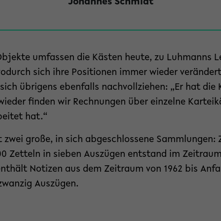
Johannes Schmidt
 Objekte umfassen die Kästen heute, zu Luhmanns 
wodurch sich ihre Positionen immer wieder veränder
 sich übrigens ebenfalls nachvollziehen: „Er hat di
ieder finden wir Rechnungen über einzelne Karteikäs
beitet hat.“
t zwei große, in sich abgeschlossene Sammlungen: Z
0 Zetteln in sieben Auszügen entstand im Zeitraum
 enthält Notizen aus dem Zeitraum von 1962 bis Anf
 zwanzig Auszügen.