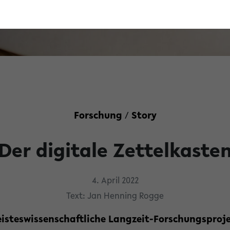
Forschung
/
Story
Der digitale Zettelkaste
4. April 2022
Text: Jan Henning Rogge
geisteswissenschaftliche Langzeit-Forschungsproj