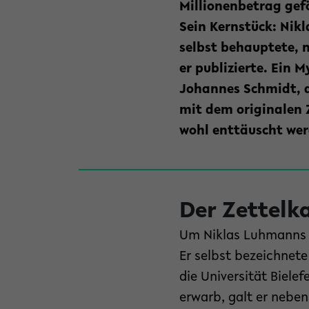
Millionenbetrag gefö
Sein Kernstück: Nik
selbst behauptete, n
er publizierte. Ein
Johannes Schmidt, d
mit dem originalen Z
wohl enttäuscht wer
Der Zettelk
Um Niklas Luhmanns Z
Er selbst bezeichnet
die Universität Biele
erwarb, galt er neben