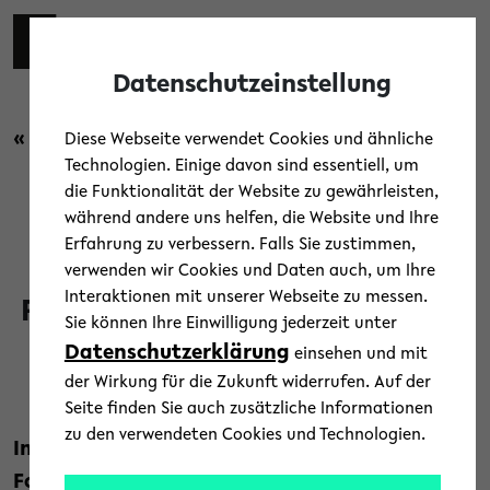
Skip to main content
Toggl
Datenschutzeinstellung
« Zurück zur Übersicht
Diese Webseite verwendet Cookies und ähnliche
Technologien. Einige davon sind essentiell, um
die Funktionalität der Website zu gewährleisten,
Forschung
/
News
während andere uns helfen, die Website und Ihre
Erfahrung zu verbessern. Falls Sie zustimmen,
IKG an neuen
verwenden wir Cookies und Daten auch, um Ihre
Interaktionen mit unserer Webseite zu messen.
Forschungsverbünden beteiligt
Sie können Ihre Einwilligung jederzeit unter
Datenschutzerklärung
einsehen und mit
22. Dezember 2021
der Wirkung für die Zukunft widerrufen. Auf der
Text: Universität Bielefeld
Seite finden Sie auch zusätzliche Informationen
zu den verwendeten Cookies und Technologien.
Im Januar 2022 starten die neuen
Forschungsverbünde „Diskriminierung und