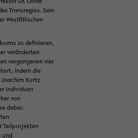
essor Dr. Oliver
des Transregios. Sein
der Westfälischen
duums zu definieren,
ser veränderten
den vergangenen vier
tert, indem die
. Joachim Kurtz
er Individuen
aher von
se dabei:
iten
 Teilprojekten
e und