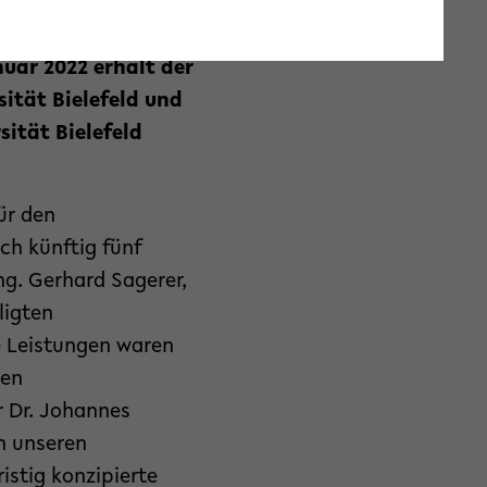
ungsgemeinschaft
isziplinären
uar 2022 erhält der
sität Bielefeld und
sität Bielefeld
ür den
ch künftig fünf
ng. Gerhard Sagerer,
ligten
re Leistungen waren
hen
r Dr. Johannes
n unseren
istig konzipierte