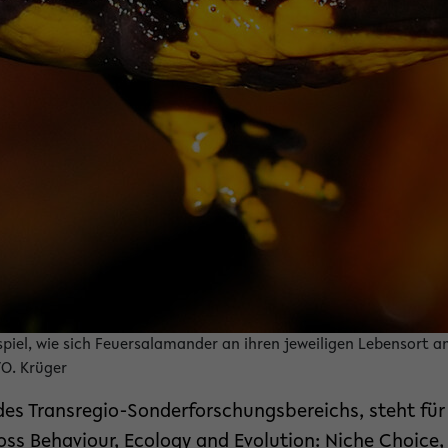
piel, wie sich Feuersalamander an ihren jeweiligen Lebensort 
/O. Krüger
es Transregio-Sonderforschungsbereichs, steht für 
ross Behaviour, Ecology and Evolution: Niche Choic