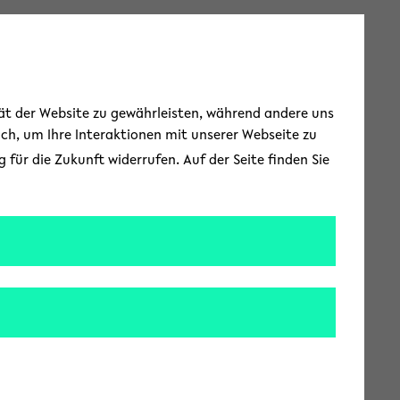
Toggle Menu
tät der Website zu gewährleisten, während andere uns
uch, um Ihre Interaktionen mit unserer Webseite zu
für die Zukunft widerrufen. Auf der Seite finden Sie
rlängert
SFB/TRR 212), wie es
hre eigene