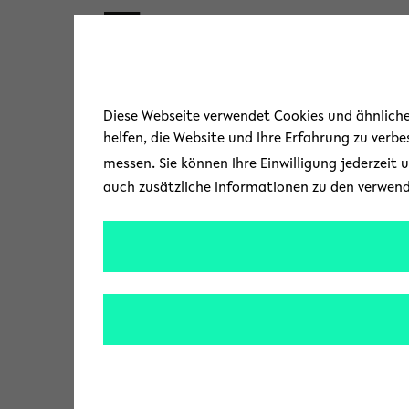
Skip to main content
« Zurück zur Übersicht
Diese Webseite verwendet Cookies und ähnliche 
helfen, die Website und Ihre Erfahrung zu verb
messen. Sie können Ihre Einwilligung jederzeit 
auch zusätzliche Informationen zu den verwen
SFB zur
Seit 2018 untersuch
Lebewesen individuel