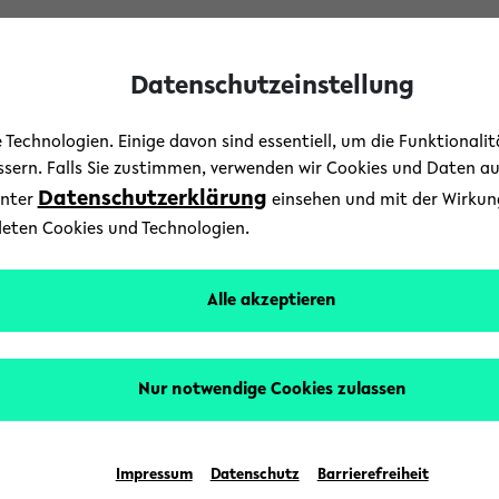
Datenschutzeinstellung
Technologien. Einige davon sind essentiell, um die Funktionali
essern. Falls Sie zustimmen, verwenden wir Cookies und Daten a
Datenschutzerklärung
unter
einsehen und mit der Wirkung 
Forschung
/
News
deten Cookies und Technologien.
 individuellen Nische ve
Alle akzeptieren
25. November 2021
Text: Universität Bielefeld
Nur notwendige Cookies zulassen
t der Transregio-Sonderforschungsbereich „NC3“ (
l gelingt, sich an ihre Umwelt anzupassen und i
Impressum
Datenschutz
Barrierefreiheit