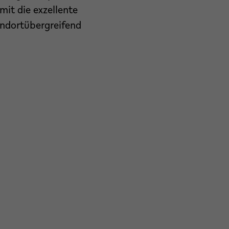
it die exzellente
andortübergreifend