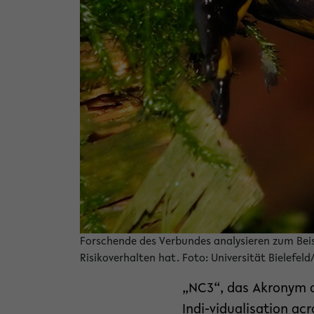
Forschende des Verbundes analysieren zum Beis
Risikoverhalten hat. Foto: Universität Bielefeld
„NC3“, das Akronym d
Indi-vidualisation ac