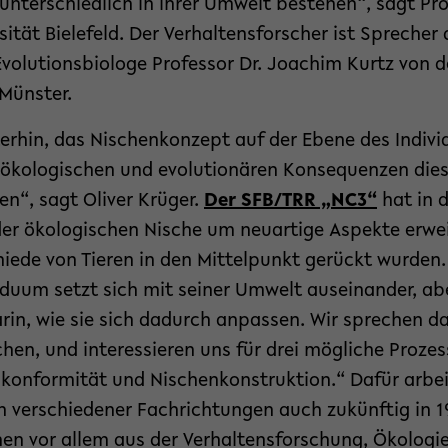
 unterschiedlich in ihrer Umwelt bestehen“, sagt Prof
sität Bielefeld. Der Verhaltensforscher ist Sprecher 
r Evolutionsbiologe Professor Dr. Joachim Kurtz von 
 Münster.
iterhin, das Nischenkonzept auf der Ebene des Indivi
e ökologischen und evolutionären Konsequenzen die
en“, sagt Oliver Krüger.
Der SFB/TRR „NC3“
hat in 
er ökologischen Nische um neuartige Aspekte erwei
hiede von Tieren in den Mittelpunkt gerückt wurden
iduum setzt sich mit seiner Umwelt auseinander, ab
rin, wie sie sich dadurch anpassen. Wir sprechen d
schen, und interessieren uns für drei mögliche Prozes
konformität und Nischenkonstruktion.“ Dafür arbe
n verschiedener Fachrichtungen auch zukünftig in 19
 vor allem aus der Verhaltensforschung, Ökologi