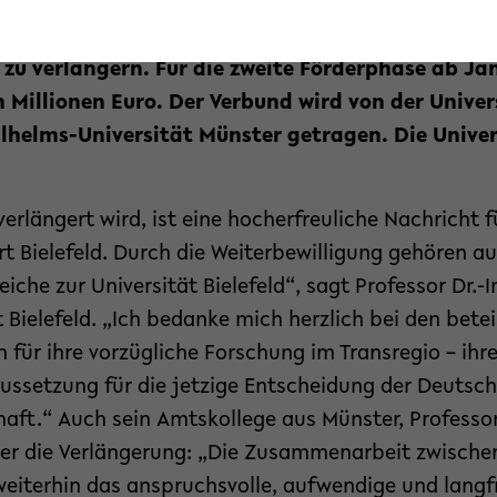
auszuprägen und zu nutzen. Die Deutsche Forsch
11.2021) bekannt gegeben, die Laufzeit des interd
zu verlängern. Für die zweite Förderphase ab Jan
 Millionen Euro. Der Verbund wird von der Univer
lhelms-Universität Münster getragen. Die Univer
verlängert wird, ist eine hocherfreuliche Nachricht f
 Bielefeld. Durch die Weiterbewilligung gehören au
che zur Universität Bielefeld“, sagt Professor Dr.-I
t Bielefeld. „Ich bedanke mich herzlich bei den betei
 für ihre vorzügliche Forschung im Transregio – ih
aussetzung für die jetzige Entscheidung der Deutsc
ft.“ Auch sein Amtskollege aus Münster, Professo
über die Verlängerung: „Die Zusammenarbeit zwische
weiterhin das anspruchsvolle, aufwendige und langfr