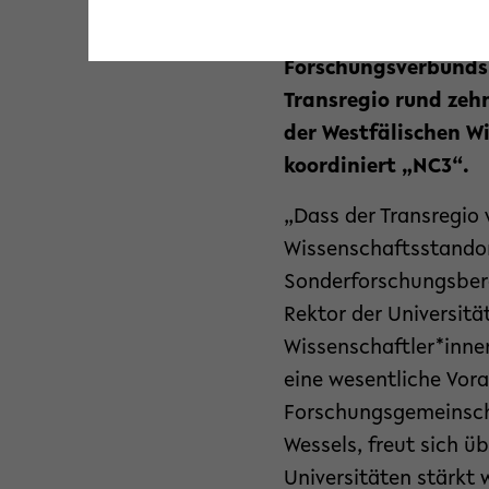
ökologische Nische 
(DFG) hat heute (25.
Forschungsverbunds 
Transregio rund zehn
der Westfälischen Wi
koordiniert „NC3“.
„Dass der Transregio 
Wissenschaftsstandort
Sonderforschungsberei
Rektor der Universitä
Wissenschaftler*innen
eine wesentliche Vor
Forschungsgemeinscha
Wessels, freut sich 
Universitäten stärkt 