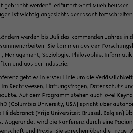
kt gebracht werden“, erläutert Gerd Muehlheusser. „
agen ist wichtig angesichts der rasant fortschreit
 Ländern werden bis Juli des kommenden Jahres in 
sammenarbeiten. Sie kommen aus den Forschungs
, Management, Soziologie, Philosophie, Informatik
ten und aus der Industrie.
erenz geht es in erster Linie um die Verlässlichkeit
tz im Rechtswesen, Haftungsfragen, Datenschutz und
odukte. Auf dem Programm stehen auch zwei Keyno
y PhD (Columbia University, USA) spricht über auto
le Hildebrandt (Vrije Universiteit Brussel, Belgien) üb
nz. Abgerundet wird die Konferenz durch eine Podiu
enschaft und Praxis. Sie sprechen über die Frage „