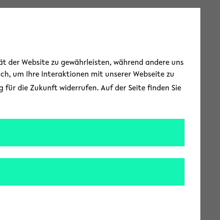
Toggle Menu
tät der Website zu gewährleisten, während andere uns
uch, um Ihre Interaktionen mit unserer Webseite zu
für die Zukunft widerrufen. Auf der Seite finden Sie
nummer kennt
leichtern, indem sie
hrer Nutzer*innen