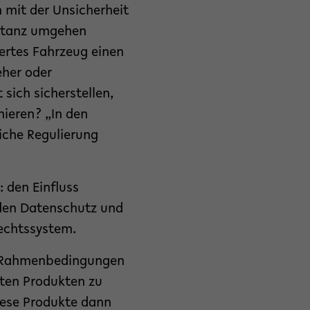
 mit der Unsicherheit
ptanz umgehen
ertes Fahrzeug einen
eher oder
sich sicherstellen,
nieren? „In den
liche Regulierung
 den Einfluss
 den Datenschutz und
echtssystem.
en Rahmenbedingungen
rten Produkten zu
iese Produkte dann