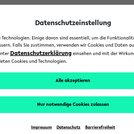
Datenschutzeinstellung
Technologien. Einige davon sind essentiell, um die Funktionali
essern. Falls Sie zustimmen, verwenden wir Cookies und Daten a
Datenschutzerklärung
unter
einsehen und mit der Wirkung 
Forschung
/
News
deten Cookies und Technologien.
ffeemaschine die Konto
Alle akzeptieren
27. September 2021
Text: Universität Bielefeld
Nur notwendige Cookies zulassen
maschine oder Auto: Geräte, die uns das Leben er
nehmen und sich vielleicht sogar den Vorlieben i
Impressum
Datenschutz
Barrierefreiheit