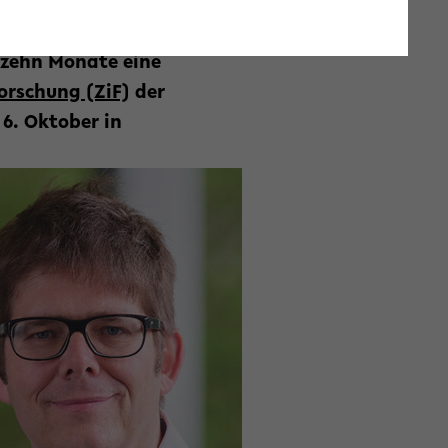
mer mehr
 Herausforderungen
 zehn Monate eine
orschung (ZiF)
der
 6. Oktober in