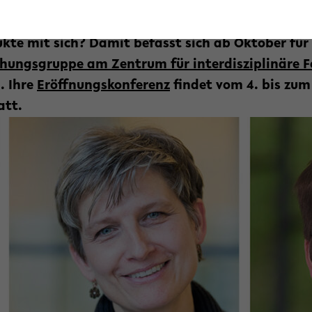
lernen und Entscheidungen treffen, finden in im
rwendung. Welche ökonomischen und rechtlichen
ukte mit sich? Damit befasst sich ab Oktober für
chungsgruppe am Zentrum für interdisziplinäre F
. Ihre
Eröffnungskonferenz
findet vom 4. bis zum
att.