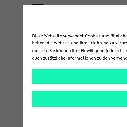
Skip to main content
« Zurück zur Übersicht
Diese Webseite verwendet Cookies und ähnliche 
helfen, die Website und Ihre Erfahrung zu verb
messen. Sie können Ihre Einwilligung jederzeit 
auch zusätzliche Informationen zu den verwen
Wenn die Ka
Ob Fernseher, Kaffee
uns Alltagsarbeit ab