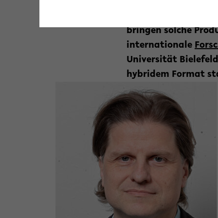
anpassen, die dazu 
Lebensbereichen Ve
bringen solche Prod
internationale
Fors
Universität Bielefeld
hybridem Format st