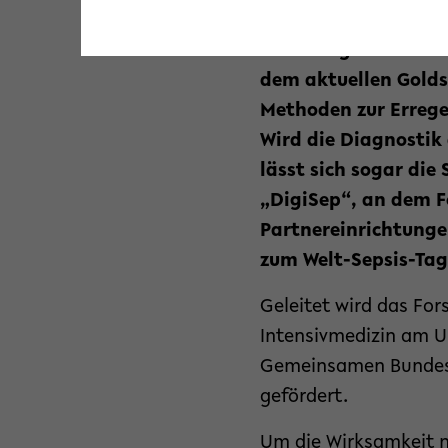
in Deutschland verur
frühzeitig und zuver
dem aktuellen Goldst
Methoden zur Erreg
Wird die Diagnostik 
lässt sich sogar die
„DigiSep“, an dem Fo
Partnereinrichtungen
zum Welt-Sepsis-Tag
Geleitet wird das For
Intensivmedizin am U
Gemeinsamen Bundesau
gefördert.
Um die Wirksamkeit n