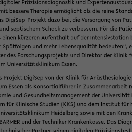
igitaler Präzisionsdiagnostik und Expertenaustausc
mit bessere Therapie ermöglicht als die reine Standa
das DigiSep-Projekt dazu bei, die Versorgung von Pa
 und septischem Schock zu verbessern. Für die Pati
 einen kürzeren Aufenthalt auf der Intensivstation
 Spätfolgen und mehr Lebensqualität bedeuten“, erk
ter des Forschungsprojekts und Direktor der Klinik 
am Universitätsklinikum Essen.
 Projekt DigiSep von der Klinik für Anästhesiologie
kum Essen als Konsortialführer in Zusammenarbeit 
omie und Gesundheitsmanagement der Universität B
 für Klinische Studien (KKS) und dem Institut für 
Universitätsklinikum Heidelberg sowie mit den Kra
BARMER und der Techniker Krankenkasse. Das Diag
technischer Partner seinen digitalen Präzisionstest