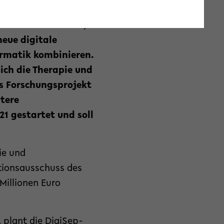
e ist es, den Erreger
en einer Blutkultur,
neue digitale
rmatik kombinieren.
sich die Therapie und
as Forschungsprojekt
itere
21 gestartet und soll
ie und
ationsausschuss des
Millionen Euro
 plant die DigiSep-