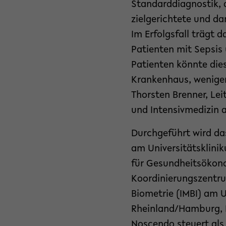
Standarddiagnostik, d
zielgerichtete und da
Im Erfolgsfall trägt 
Patienten mit Sepsis
Patienten könnte dies
Krankenhaus, weniger
Thorsten Brenner, Lei
und Intensivmedizin 
Durchgeführt wird das
am Universitätsklini
für Gesundheitsökon
Koordinierungszentrum
Biometrie (IMBI) am 
Rheinland/Hamburg, 
Noscendo steuert als 