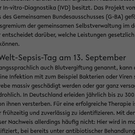
In-vitro-Diagnostika (IVD) besitzt. Das Projekt vo
s des Gemeinsamen Bundesausschusses (G-BA) geför
ssgremium der gemeinsamen Selbstverwaltung im 
 entscheidet darüber, welche Leistungen gesetzlich
können.
 Welt-Sepsis-Tag am 13. September
gangssprachlich auch Blutvergiftung genannt, kann 
ne Infektion mit zum Beispiel Bakterien oder Viren s
ebe massiv geschädigt werden oder gar ganz versa
ohlich. In Deutschland erleiden jährlich bis zu 30
on ihnen versterben. Für eine erfolgreiche Therapie 
 frühzeitig und zuverlässig zu identifizieren. Mit de
er Nachweis allerdings häufig nicht: Hier wird in m
tifiziert, bei bereits unter antibiotischer Behandlu