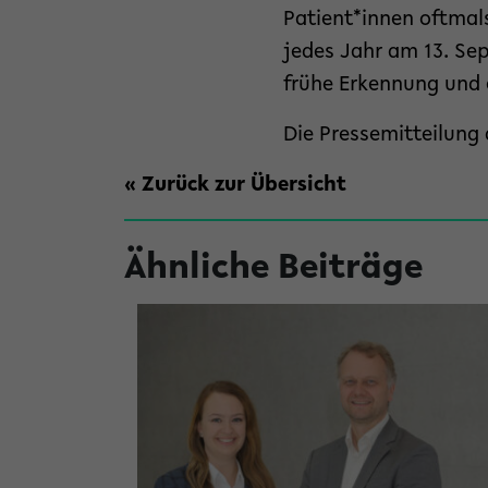
Patient*innen oftmals
jedes Jahr am 13. Sep
frühe Erkennung und 
Die Pressemitteilung 
« Zurück zur Übersicht
Ähnliche Beiträge
versität Bielefeld
ung
Mitmachen
pendien der Stiftung Studienfonds OWL