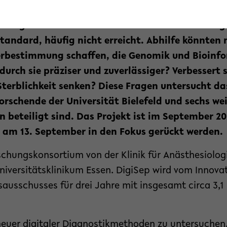
sacht. Entscheidend für eine erfolgreiche Therapi
lässig zu identifizieren – dies wird mit dem Anleg
andard, häufig nicht erreicht. Abhilfe könnten 
erbestimmung schaffen, die Genomik und Bioinfo
durch sie präziser und zuverlässiger? Verbessert 
 Sterblichkeit senken? Diese Fragen untersucht d
rschende der Universität Bielefeld und sechs we
 beteiligt sind. Das Projekt ist im September 20
 am 13. September in den Fokus gerückt werden.
schungskonsortium von der Klinik für Anästhesiolog
niversitätsklinikum Essen. DigiSep wird vom Innov
sschusses für drei Jahre mit insgesamt circa 3,1 
euer digitaler Diagnostikmethoden zu untersuchen,