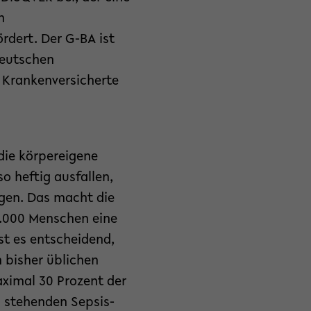
m
dert. Der G-BA ist
deutschen
 Krankenversicherte
die körpereigene
o heftig ausfallen,
gen. Das macht die
0.000 Menschen eine
ist es entscheidend,
n bisher üblichen
aximal 30 Prozent der
ng stehenden Sepsis-