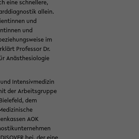
h eine schnellere,
rddiagnostik allein.
tientinnen und
entinnen und
 beziehungsweise im
lärt Professor Dr.
für Anästhesiologie
 und Intensivmedizin
mit der Arbeitsgruppe
ielefeld, dem
Medizinische
nkenkassen AOK
nostikunternehmen
 DISQVER bei, der eine