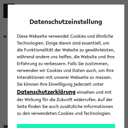
Skip to main content
Toggl
Datenschutzeinstellung
« Zurück zur Übersicht
Diese Webseite verwendet Cookies und ähnliche
Technologien. Einige davon sind essentiell, um
die Funktionalität der Website zu gewährleisten,
Forschung
während andere uns helfen, die Website und Ihre
Erfahrung zu verbessern. Falls Sie zustimmen,
Politische Bildung:
verwenden wir Cookies und Daten auch, um Ihre
Interaktionen mit unserer Webseite zu messen.
Berufsschulen schneiden im
Sie können Ihre Einwilligung jederzeit unter
Vergleich schlechter ab
Datenschutzerklärung
einsehen und mit
der Wirkung für die Zukunft widerrufen. Auf der
11. Juni 2021
Seite finden Sie auch zusätzliche Informationen
zu den verwendeten Cookies und Technologien.
Text: Universität Bielefeld
Wie ändert sich für Schüler*innen der