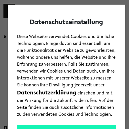
Skip to main content
Toggl
Datenschutzeinstellung
« Zurück zur Übersicht
Diese Webseite verwendet Cookies und ähnliche
Technologien. Einige davon sind essentiell, um
die Funktionalität der Website zu gewährleisten,
Campus
während andere uns helfen, die Website und Ihre
Erfahrung zu verbessern. Falls Sie zustimmen,
Think Tank für OWL als
verwenden wir Cookies und Daten auch, um Ihre
Interaktionen mit unserer Webseite zu messen.
Katalysator für
Sie können Ihre Einwilligung jederzeit unter
Forschungskooperationen
Datenschutzerklärung
einsehen und mit
der Wirkung für die Zukunft widerrufen. Auf der
26. April 2021
Seite finden Sie auch zusätzliche Informationen
zu den verwendeten Cookies und Technologien.
Text: Universität Bielefeld
Die Initiative Bielefeld Research and