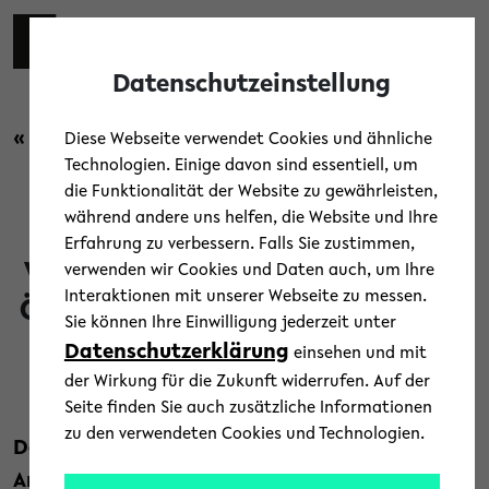
Skip to main content
Toggl
Datenschutzeinstellung
« Zurück zur Übersicht
Diese Webseite verwendet Cookies und ähnliche
Technologien. Einige davon sind essentiell, um
die Funktionalität der Website zu gewährleisten,
Forschung
/
News
während andere uns helfen, die Website und Ihre
Erfahrung zu verbessern. Falls Sie zustimmen,
Verborgenes Wissen heben, um
verwenden wir Cookies und Daten auch, um Ihre
Interaktionen mit unserer Webseite zu messen.
Ökovielfalt der Meere zu retten
Sie können Ihre Einwilligung jederzeit unter
Datenschutzerklärung
einsehen und mit
1. Februar 2021
der Wirkung für die Zukunft widerrufen. Auf der
Text: Julia Bömer
Seite finden Sie auch zusätzliche Informationen
zu den verwendeten Cookies und Technologien.
Den Schutz der Lebensräume und der
Artenvielfalt in den Meeren und an den