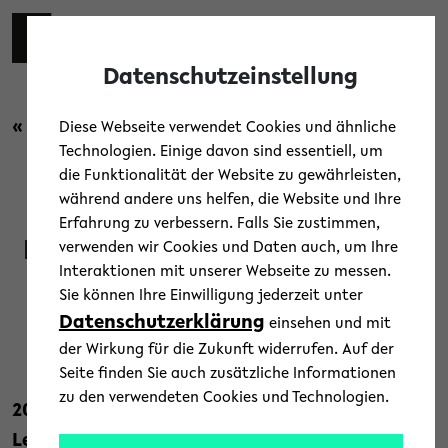
Skip to main content
Toggl
Datenschutzeinstellung
« Zurück zur Übersicht
Diese Webseite verwendet Cookies und ähnliche
Technologien. Einige davon sind essentiell, um
die Funktionalität der Website zu gewährleisten,
Uni-Leben
während andere uns helfen, die Website und Ihre
Erfahrung zu verbessern. Falls Sie zustimmen,
Lehrkräfte Plus Bielefeld: Neue
verwenden wir Cookies und Daten auch, um Ihre
Interaktionen mit unserer Webseite zu messen.
Bewerbungsphase
Sie können Ihre Einwilligung jederzeit unter
Datenschutzerklärung
einsehen und mit
7. Januar 2021
der Wirkung für die Zukunft widerrufen. Auf der
Text: Universität Bielefeld
Seite finden Sie auch zusätzliche Informationen
zu den verwendeten Cookies und Technologien.
2017 startete die Universität Bielefeld
Lehrkräfte Plus als Pionierprojekt in