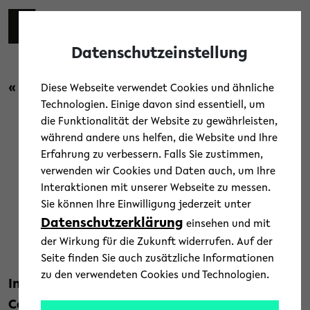
Skip to main content
Zur eng
EN
Toggl
Datenschutzeinstellung
« Zurück zur Übersicht
Diese Webseite verwendet Cookies und ähnliche
Technologien. Einige davon sind essentiell, um
die Funktionalität der Website zu gewährleisten,
Forschung
während andere uns helfen, die Website und Ihre
Erfahrung zu verbessern. Falls Sie zustimmen,
Wie lassen sich grüne
verwenden wir Cookies und Daten auch, um Ihre
Interaktionen mit unserer Webseite zu messen.
Technologien durchsetzen?
Sie können Ihre Einwilligung jederzeit unter
Datenschutzerklärung
einsehen und mit
16. Juli 2020
der Wirkung für die Zukunft widerrufen. Auf der
Text: Jörg Heeren
Seite finden Sie auch zusätzliche Informationen
zu den verwendeten Cookies und Technologien.
Industrieunternehmen kämpfen als Folge der
Coronapandemie um ihre Existenz. Ein