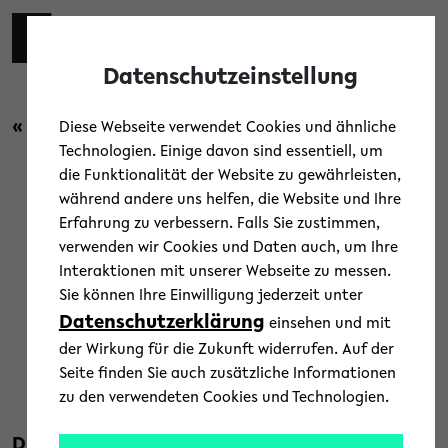
Skip to main content
Toggl
Datenschutzeinstellung
« Zurück zur Übersicht
Diese Webseite verwendet Cookies und ähnliche
Technologien. Einige davon sind essentiell, um
die Funktionalität der Website zu gewährleisten,
Campus
/
News
während andere uns helfen, die Website und Ihre
Erfahrung zu verbessern. Falls Sie zustimmen,
1,2 Millionen Euro für die
verwenden wir Cookies und Daten auch, um Ihre
Interaktionen mit unserer Webseite zu messen.
Integration von Geflüchteten
Sie können Ihre Einwilligung jederzeit unter
an der Universität Bielefeld
Datenschutzerklärung
einsehen und mit
der Wirkung für die Zukunft widerrufen. Auf der
17. Februar 2020
Seite finden Sie auch zusätzliche Informationen
zu den verwendeten Cookies und Technologien.
Text: Universität Bielefeld
Die Universität Bielefeld kann auch in den