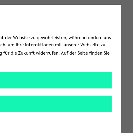
Toggle Menu
tät der Website zu gewährleisten, während andere uns
uch, um Ihre Interaktionen mit unserer Webseite zu
für die Zukunft widerrufen. Auf der Seite finden Sie
orgung fördern
t einen neuen
on Migrantinnen und