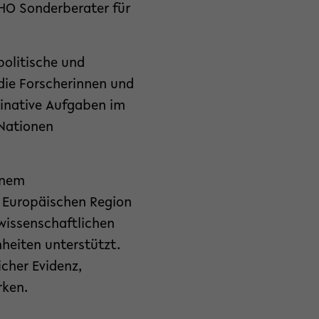
WHO Sonderberater für
politische und
die Forscherinnen und
dinative Aufgaben im
Nationen
inem
r Europäischen Region
wissenschaftlichen
heiten unterstützt.
cher Evidenz,
rken.