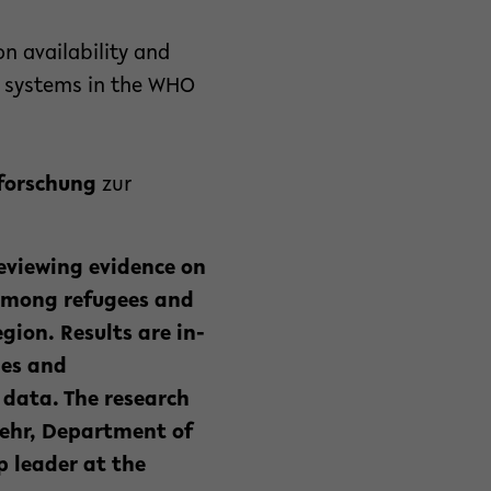
n availability and
n systems in the WHO
sforschung
zur
eviewing evidence on
 among refugees and
ion. Results are in-
ies and
 data. The research
mehr, Department of
p leader at the