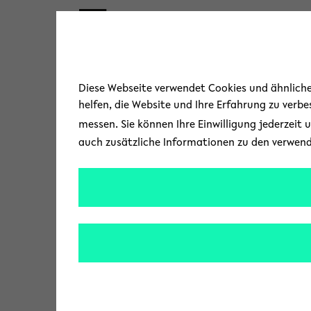
Skip to main content
« Zurück zur Übersicht
Diese Webseite verwendet Cookies und ähnliche 
helfen, die Website und Ihre Erfahrung zu verb
messen. Sie können Ihre Einwilligung jederzeit 
auch zusätzliche Informationen zu den verwen
Datenlage ver
Das Regionalbüro E
Bericht zur Datenla