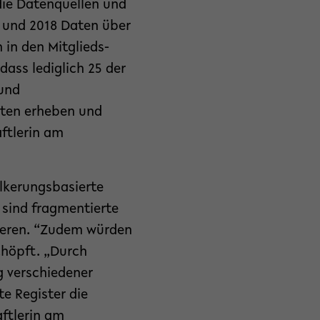
die Datenquellen und
 und 2018 Daten über
in den Mitglieds-
ass lediglich 25 der
und
eten erheben und
ftlerin am
lkerungsbasierte
r sind fragmentierte
ieren. “Zudem würden
chöpft. „Durch
g verschiedener
e Register die
aftlerin am