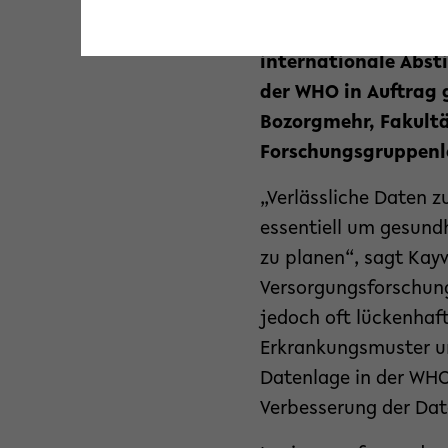
Migranten sowie Gefl
Erkenntnisse sollen
internationale Abs
der WHO in Auftrag 
Bozorgmehr, Fakultä
Forschungsgruppenle
„Verlässliche Daten 
essentiell um gesund
zu planen“, sagt Kay
Versorgungsforschung
jedoch oft lückenhaft
Erkrankungsmuster une
Datenlage in der WH
Verbesserung der Dat