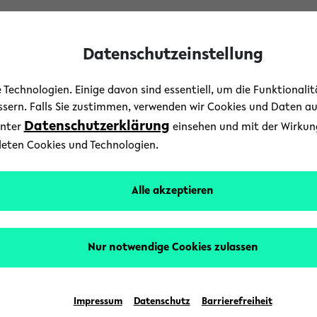
Datenschutzeinstellung
Technologien. Einige davon sind essentiell, um die Funktionali
essern. Falls Sie zustimmen, verwenden wir Cookies und Daten a
Datenschutzerklärung
unter
einsehen und mit der Wirkung 
Campus
/
Forschung
/
News
deten Cookies und Technologien.
bessern, Gesundheitsvers
Alle akzeptieren
29. Oktober 2019
Text: Universität Bielefeld
Nur notwendige Cookies zulassen
uropa der Weltgesundheitsorganisation (WHO) ha
ge von Gesundheit und Gesundheitsversorgung v
Impressum
Datenschutz
Barrierefreiheit