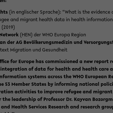
en:
chts
(in englischer Sprache): “What is the evidence o
fugee and migrant health data in health informatio
 (2019)
 Network
(HEN) der WHO Europa Region
 an der AG Bevölkerungsmedizin und Versorgung
text Migration und Gesundheit
fice for Europe has commissioned a new report r
d integration of data for health and health care
information systems across the WHO European Reg
he 53 Member States by informing national polic
ration activities to improve refugee and migrant
 the leadership of Professor Dr. Kayvan Bozorg
 and Health Services Research and research grou