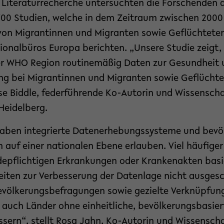
 Literaturrecherche untersuchten die Forschenden 
700 Studien, welche in dem Zeitraum zwischen 2000
von Migrantinnen und Migranten sowie Geflüchteten 
nalbüros Europa berichten. „Unsere Studie zeigt, d
er WHO Region routinemäßig Daten zur Gesundheit 
g bei Migrantinnen und Migranten sowie Geflücht
se Biddle, federführende Ko-Autorin und Wissenscha
Heidelberg.
haben integrierte Datenerhebungssysteme und bevö
n auf einer nationalen Ebene erlauben. Viel häufige
depflichtigen Erkrankungen oder Krankenakten bas
iten zur Verbesserung der Datenlage nicht ausges
evölkerungsbefragungen sowie gezielte Verknüpfun
uch Länder ohne einheitliche, bevölkerungsbasiert
ssern“, stellt Rosa Jahn, Ko-Autorin und Wissensch