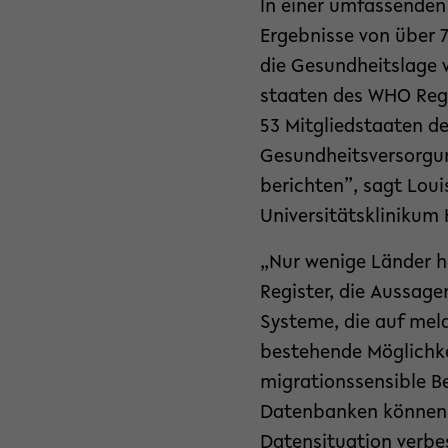
In einer umfassenden
Ergebnisse von über 
die Gesundheitslage 
staaten des WHO Regio
53 Mitgliedstaaten d
Gesundheitsversorgun
berichten”, sagt Loui
Universitätsklinikum 
„Nur wenige Länder 
Register, die Aussage
Systeme, die auf mel
bestehende Möglichke
migrationssensible B
Datenbanken können a
Datensituation verbe