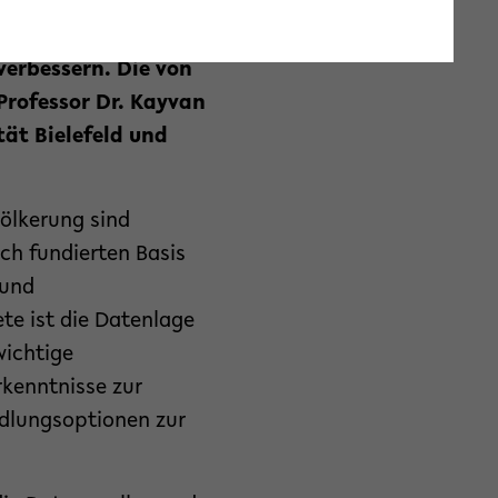
cht. Die
 die Datenlage durch
erbessern. Die von
Professor Dr. Kayvan
ät Bielefeld und
ölkerung sind
ch fundierten Basis
 und
te ist die Datenlage
wichtige
rkenntnisse zur
dlungsoptionen zur