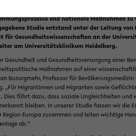
üchteten in der Europäischen Region veröffentli
 den 53 Mitgliedsstaaten der WHO Region helfen,
timmungsprozesse und nationale Maßnahmen zu v
gegebene Studie entstand unter der Leitung von 
t für Gesundheitswissenschaften an der Universit
iter am Universitätsklinikum Heidelberg.
zur Gesundheit und Gesundheitsversorgung einer Bev
heitspolitische Maßnahmen auf einer wissenschaftli
van Bozorgmehr, Professor für Bevölkerungsmedizin
. „Für Migrantinnen und Migranten sowie Geflüchte
. Dies führt dazu, dass soziale Ungleichheiten und 
rkannt bleiben. In unserer Studie fassen wir die E
O Region Europa zusammen und leiten wichtige Han
enlage ab.“