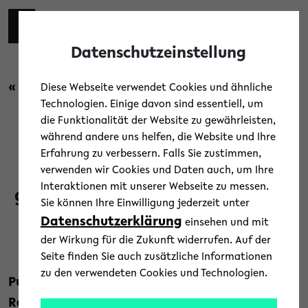
Skip to main content
Toggl
Datenschutzeinstellung
« Zurück zur Übersicht
Diese Webseite verwendet Cookies und ähnliche
Technologien. Einige davon sind essentiell, um
die Funktionalität der Website zu gewährleisten,
Jubiläum
während andere uns helfen, die Website und Ihre
Erfahrung zu verbessern. Falls Sie zustimmen,
Stadt und Universität feiern
verwenden wir Cookies und Daten auch, um Ihre
Interaktionen mit unserer Webseite zu messen.
gemeinsam das Uni.Stadt.Fest
Sie können Ihre Einwilligung jederzeit unter
Datenschutzerklärung
einsehen und mit
4. September 2019
der Wirkung für die Zukunft widerrufen. Auf der
Text: Universität Bielefeld
Seite finden Sie auch zusätzliche Informationen
zu den verwendeten Cookies und Technologien.
Public Science-Projekte und ein
Radioprogramm von Studierenden auf dem