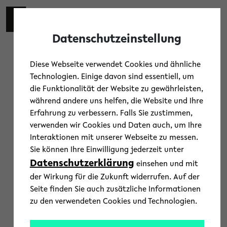
Skip to main content
Toggl
Datenschutzeinstellung
Diese Webseite verwendet Cookies und ähnliche
Technologien. Einige davon sind essentiell, um
die Funktionalität der Website zu gewährleisten,
Osthueshenrich-Zentrum für
während andere uns helfen, die Website und Ihre
Hochbegabungsforschung
Erfahrung zu verbessern. Falls Sie zustimmen,
verwenden wir Cookies und Daten auch, um Ihre
« Alle Veranstaltungen
Interaktionen mit unserer Webseite zu messen.
Veranstaltungen von diesem veranstalter
Sie können Ihre Einwilligung jederzeit unter
Datenschutzerklärung
Es wurden keine Ergebnisse gefunden.
einsehen und mit
H
i
der Wirkung für die Zukunft widerrufen. Auf der
n
Anstehende
Seite finden Sie auch zusätzliche Informationen
w
e
zu den verwendeten Cookies und Technologien.
D
i
s
a
Vorherige
Nächste
Heute