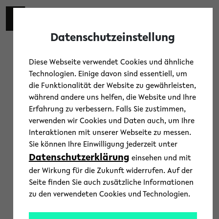
Skip to main content
Toggl
Datenschutzeinstellung
Diese Webseite verwendet Cookies und ähnliche
Technologien. Einige davon sind essentiell, um
die Funktionalität der Website zu gewährleisten,
Institut für Technologische
während andere uns helfen, die Website und Ihre
Innovation, Marktentwicklung und
Erfahrung zu verbessern. Falls Sie zustimmen,
verwenden wir Cookies und Daten auch, um Ihre
Entrepreneurship (iTIME)
Interaktionen mit unserer Webseite zu messen.
« Alle Veranstaltungen
Sie können Ihre Einwilligung jederzeit unter
Veranstaltungen von diesem veranstalter
Datenschutzerklärung
einsehen und mit
der Wirkung für die Zukunft widerrufen. Auf der
Es wurden keine Ergebnisse gefunden.
H
Seite finden Sie auch zusätzliche Informationen
i
n
zu den verwendeten Cookies und Technologien.
Anstehende
w
e
D
i