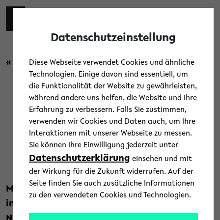
Skip to main content
Toggl
Datenschutzeinstellung
« Zurück zur Übersicht
Diese Webseite verwendet Cookies und ähnliche
Technologien. Einige davon sind essentiell, um
die Funktionalität der Website zu gewährleisten,
während andere uns helfen, die Website und Ihre
Himmelsatlas mit größter
Erfahrung zu verbessern. Falls Sie zustimmen,
verwenden wir Cookies und Daten auch, um Ihre
Sammlung kosmischer
Interaktionen mit unserer Webseite zu messen.
Radioquellen veröffentlicht
Sie können Ihre Einwilligung jederzeit unter
Datenschutzerklärung
einsehen und mit
19. Februar 2026
der Wirkung für die Zukunft widerrufen. Auf der
Seite finden Sie auch zusätzliche Informationen
Mehr als zehn Jahre lang beobachtete
ein
zu den verwendeten Cookies und Technologien.
internationales Forschungsteam
den
Nordhimmel mit dem Radioteleskop LOFAR.