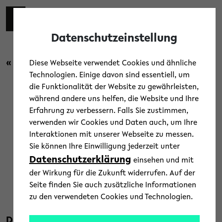
Skip to main content
Toggl
Datenschutzeinstellung
« Zurück zur Übersicht
Diese Webseite verwendet Cookies und ähnliche
Technologien. Einige davon sind essentiell, um
die Funktionalität der Website zu gewährleisten,
Forschung
/
News
während andere uns helfen, die Website und Ihre
Erfahrung zu verbessern. Falls Sie zustimmen,
Auszeichnung für vorbildliche
verwenden wir Cookies und Daten auch, um Ihre
Interaktionen mit unserer Webseite zu messen.
Kommunikation zu
Sie können Ihre Einwilligung jederzeit unter
Tierversuchen
Datenschutzerklärung
einsehen und mit
der Wirkung für die Zukunft widerrufen. Auf der
1. Juli 2025
Seite finden Sie auch zusätzliche Informationen
zu den verwendeten Cookies und Technologien.
Text: Lisa Janowski
Die Universität Bielefeld ist von der