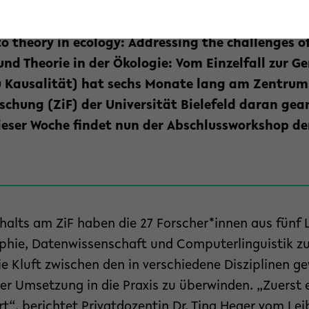
steuern. Doch der Schritt von den Ergebnissen ök
en Maßnahmen ist groß. Die internationale Fors
o theory in ecology: Addressing the challenges o
und Theorie in der Ökologie: Vom Einzelfall zur G
u Kausalität) hat sechs Monate lang am Zentrum
rschung (ZiF) der Universität Bielefeld daran gear
dieser Woche findet nun der Abschlussworkshop d
halts am ZiF haben die 27 Forscher*innen aus fünf 
ophie, Datenwissenschaft und Computerlinguistik
ie Kluft zwischen den in verschiedene Disziplinen 
er Umsetzung in die Praxis zu überwinden. „Zuerst 
t“, berichtet Privatdozentin Dr. Tina Heger vom Leib