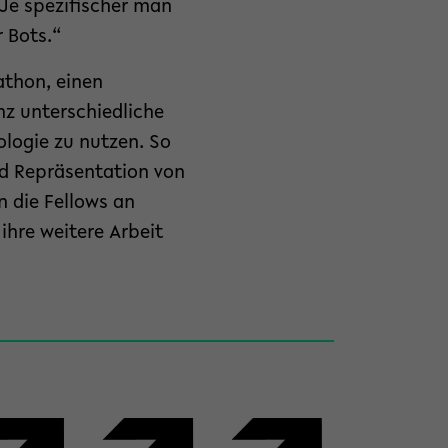
„Je spezifischer man
r Bots.“
athon, einen
z unterschiedliche
ologie zu nutzen. So
nd Repräsentation von
 die Fellows an
hre weitere Arbeit