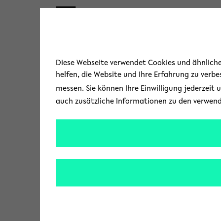
Skip to main content
« Zurück zur Übersicht
Diese Webseite verwendet Cookies und ähnliche 
helfen, die Website und Ihre Erfahrung zu verb
messen. Sie können Ihre Einwilligung jederzeit 
auch zusätzliche Informationen zu den verwen
Ein Werkzeug
Ökosysteme stehen w
aus oder sind bedroh