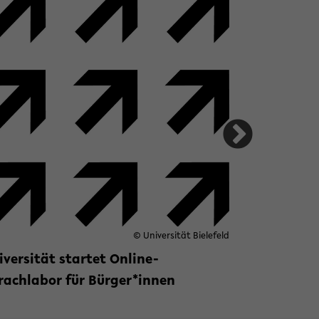
© Universität Bielefeld
© Pa
iversität startet Online-
In Krisenz
rache
rachlabor für Bürger*innen
Kreativitä
iterlesen »
zu Universität startet Online-Sprachl
Weiterlese