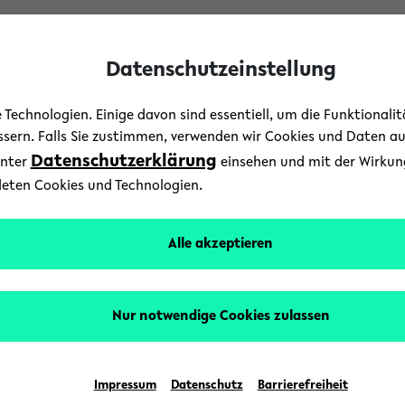
Datenschutzeinstellung
Technologien. Einige davon sind essentiell, um die Funktionali
essern. Falls Sie zustimmen, verwenden wir Cookies und Daten a
Datenschutzerklärung
unter
einsehen und mit der Wirkung 
Forschung
/
Menschen
/
News
deten Cookies und Technologien.
kasten für die ökologis
Alle akzeptieren
24. Februar 2025
Text: Universität Bielefeld
Nur notwendige Cookies zulassen
eltweit unter Druck, immer mehr Tier- und Pfla
t. Die Ökologie als wissenschaftliche Disziplin so
Impressum
Datenschutz
Barrierefreiheit