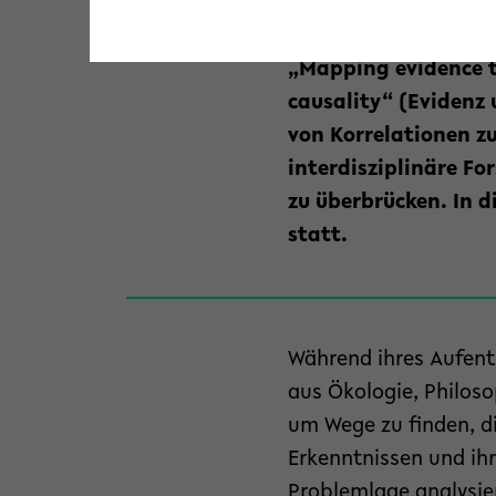
liefern, um gegenzu
hin zu wirkungsvoll
„Mapping evidence t
causality“ (Evidenz 
von Korrelationen z
interdisziplinäre Fo
zu überbrücken. In 
statt.
Während ihres Aufent
aus Ökologie, Philos
um Wege zu finden, d
Erkenntnissen und ihr
Problemlage analysier