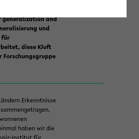
ologischer Studien
chungsgruppe
f generalization and
eneralisierung und
 für
beitet, diese Kluft
er Forschungsgruppe
Ländern Erkenntnisse
 zusammengetragen,
gewonnenen
einmal haben wir die
niz-Institut für