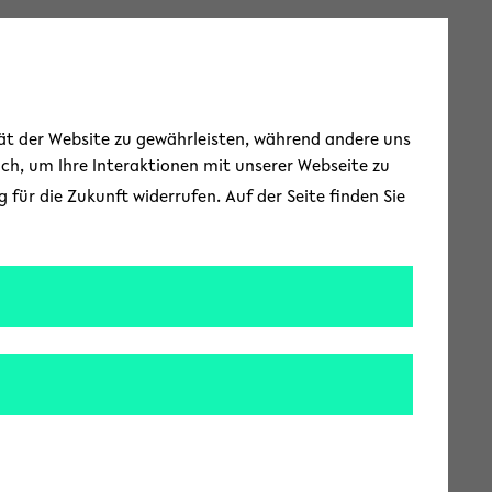
Toggle Menu
tät der Website zu gewährleisten, während andere uns
uch, um Ihre Interaktionen mit unserer Webseite zu
für die Zukunft widerrufen. Auf der Seite finden Sie
che Forschung
nzenarten sterben
ll das nötige Wissen