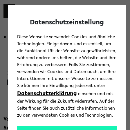
Skip to main content
Toggl
Datenschutzeinstellung
« Zurück zur Übersicht
Diese Webseite verwendet Cookies und ähnliche
Technologien. Einige davon sind essentiell, um
die Funktionalität der Website zu gewährleisten,
Forschung
/
News
während andere uns helfen, die Website und Ihre
Erfahrung zu verbessern. Falls Sie zustimmen,
Schüler*innen-Experimente zu
verwenden wir Cookies und Daten auch, um Ihre
Interaktionen mit unserer Webseite zu messen.
Biotechnologie und Biomedizin
Sie können Ihre Einwilligung jederzeit unter
Datenschutzerklärung
einsehen und mit
12. August 2024
der Wirkung für die Zukunft widerrufen. Auf der
Text: Universität Bielefeld
Seite finden Sie auch zusätzliche Informationen
zu den verwendeten Cookies und Technologien.
Vom 12. bis 16. August experimentieren 16
Schüler*innen von Gymnasien aus