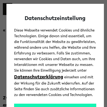
Skip to main content
Toggl
Datenschutzeinstellung
« Zurück zur Übersicht
Diese Webseite verwendet Cookies und ähnliche
Technologien. Einige davon sind essentiell, um
die Funktionalität der Website zu gewährleisten,
Campus
/
Forschung
/
Menschen
/
News
während andere uns helfen, die Website und Ihre
Erfahrung zu verbessern. Falls Sie zustimmen,
Freigeist-Fellowships für zwei
verwenden wir Cookies und Daten auch, um Ihre
Interaktionen mit unserer Webseite zu messen.
Bielefelder Forschende
Sie können Ihre Einwilligung jederzeit unter
Datenschutzerklärung
einsehen und mit
12. Mai 2022
der Wirkung für die Zukunft widerrufen. Auf der
Text: Maria Berentzen
Seite finden Sie auch zusätzliche Informationen
zu den verwendeten Cookies und Technologien.
Zwei Forschende der Universität Bielefeld
erhalten Freigeist-Fellowships der